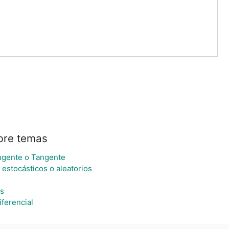
bre temas
ngente o Tangente
estocásticos o aleatorios
os
iferencial