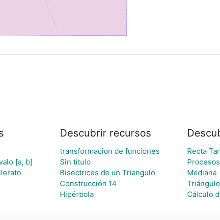
s
Descubrir recursos
Descu
transformacion de funciones
Recta Ta
alo [a, b]
Sin título
Procesos 
llerato
Bisectrices de un Triangulo
Mediana
Construcción 14
Triángul
Hipérbola
Cálculo d