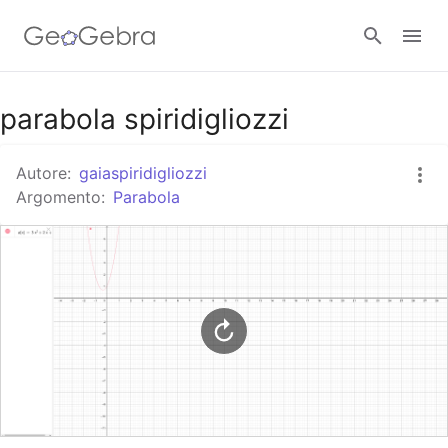
Google Classroom
parabola spiridigliozzi
Autore:
gaiaspiridigliozzi
GeoGebra Classroom
Argomento:
Parabola
Accedi