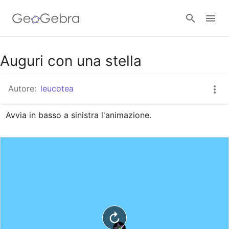
Google Classroom
Auguri con una stella
Autore:
leucotea
GeoGebra Classroom
Avvia in basso a sinistra l'animazione.
Accedi