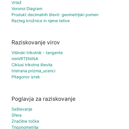
Vrtež
Voronoi Diagram
Produkt decimalnih števil- geometrijski pomen
Razteg krožnice in njene tetive
Raziskovanje virov
Višinski trikotnik - tangente
minVRTENINA
Ciklusi trikotna števila
tristrana prizma_ucenci
Pitagorov izrek
Poglavja za raziskovanje
Seštevanje
Sfera
Značilne točke
Trigonometrija