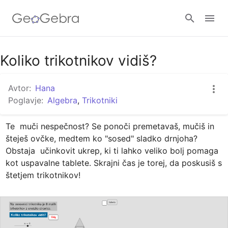
Google Classroom
Koliko trikotnikov vidiš?
Avtor:
Hana
GeoGebra Classroom
Poglavje:
Algebra
,
Trikotniki
Te  muči nespečnost? Se ponoči premetavaš, mučiš in 
Prijava
šteješ ovčke, medtem ko "sosed" sladko drnjoha?  
Obstaja  učinkovit ukrep, ki ti lahko veliko bolj pomaga 
kot uspavalne tablete. Skrajni čas je torej, da poskusiš s 
štetjem trikotnikov!