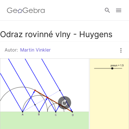
Google Classroom
Odraz rovinné vlny - Huygens
Autor:
Martin Vinkler
GeoGebra Třída
Přihlásit