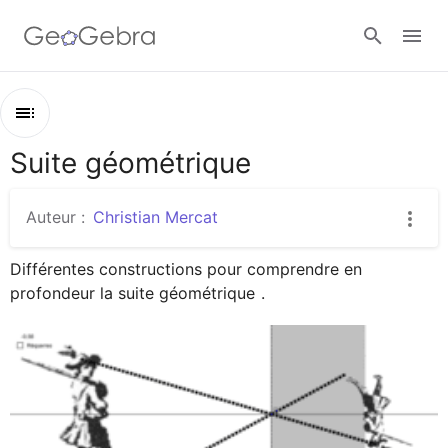
Google Classroom
Suite géométrique
Contenu
Classe GeoGebra
Suite géométrique
Auteur :
Christian Mercat
Découverte de la suite géométrique
Se connecter
Différentes constructions pour comprendre en 
Somme d'une suite géométrique
profondeur la suite géométrique 
.
Suite géométrique complexe
Fractales