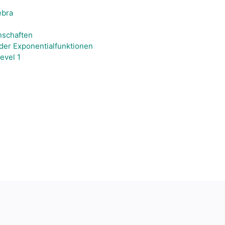
ebra
nschaften
der Exponentialfunktionen
evel 1