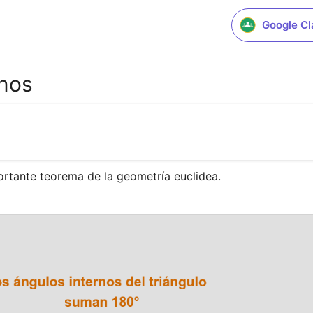
Google C
rnos
portante teorema de la geometría euclidea.