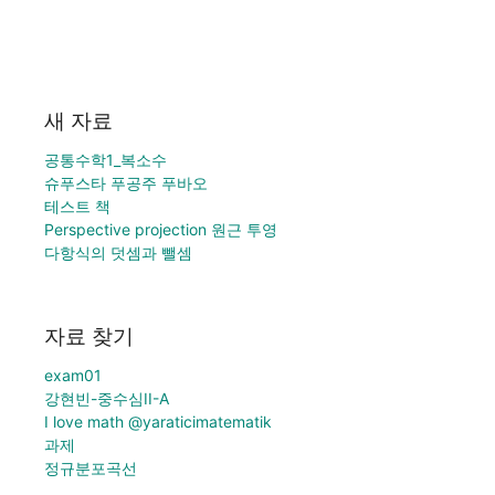
새 자료
공통수학1_복소수
슈푸스타 푸공주 푸바오
테스트 책
Perspective projection 원근 투영
다항식의 덧셈과 뺄셈
자료 찾기
exam01
강현빈-중수심II-A
I love math @yaraticimatematik
과제
정규분포곡선