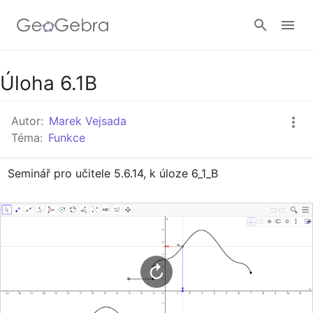
Google Classroom
Úloha 6.1B
Autor:
Marek Vejsada
GeoGebra Třída
Téma:
Funkce
Seminář pro učitele 5.6.14, k úloze 6_1_B
Přihlásit