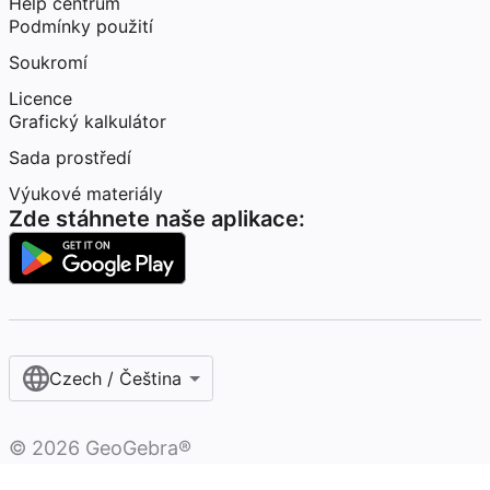
Help centrum
Podmínky použití
Soukromí
Licence
Grafický kalkulátor
Sada prostředí
Výukové materiály
Zde stáhnete naše aplikace:
Czech / Čeština‎
©
2026
GeoGebra®