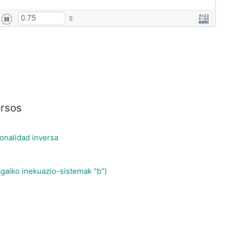
ursos
onalidad inversa
agaiko inekuazio-sistemak "b")