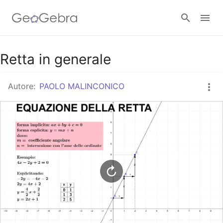
Google Classroom
Retta in generale
Autore:
PAOLO MALINCONICO
GeoGebra Classroom
Accedi