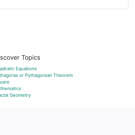
iscover Topics
adratic Equations
thagoras or Pythagorean Theorem
uare
thematics
actal Geometry