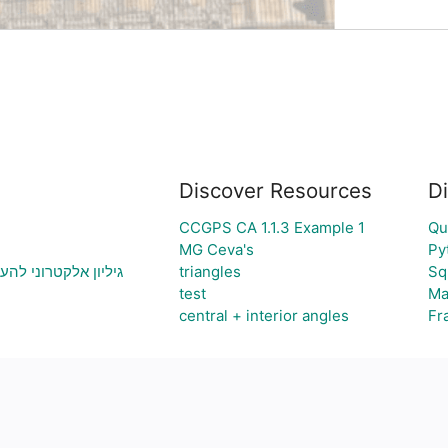
Discover Resources
D
CCGPS CA 1.1.3 Example 1
Qu
MG Ceva's
Py
גיליון אלקטרוני להע
triangles
Sq
test
Ma
central + interior angles
Fr