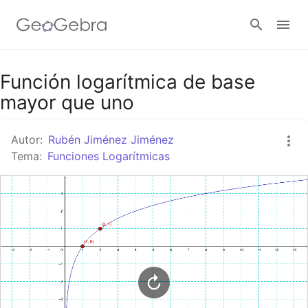
Google Classroom
Función logarítmica de base
mayor que uno
GeoGebra Classroom
Autor:
Rubén Jiménez Jiménez
Tema:
Funciones Logarítmicas
Abrir sesión