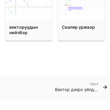
векторуудын
Скаляр үржвэр
нийлбэр
Next
Вектор дээрх үйлдлүүд