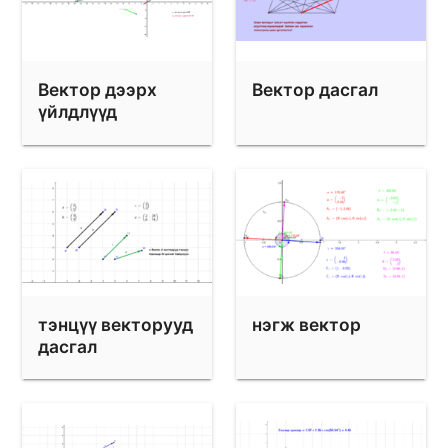
Вектор дээрх
Вектор дасгал
үйлдлүүд
тэнцүү векторууд
нэгж вектор
дасгал