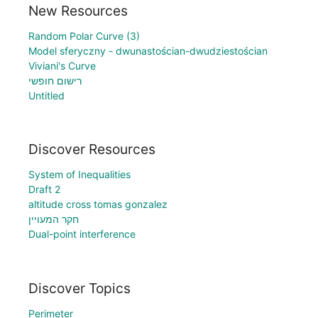
New Resources
Random Polar Curve (3)
Model sferyczny - dwunastościan-dwudziestościan
Viviani's Curve
רישום חופשי
Untitled
Discover Resources
System of Inequalities
Draft 2
altitude cross tomas gonzalez
חקר המעויין
Dual-point interference
Discover Topics
Perimeter