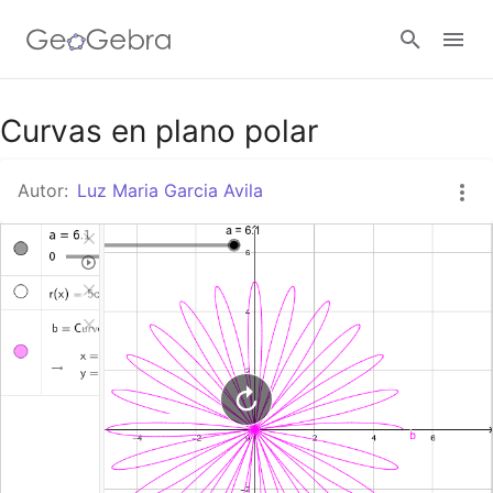
Google Classroom
Curvas en plano polar
Autor:
Luz Maria Garcia Avila
GeoGebra Classroom
Abrir sesión