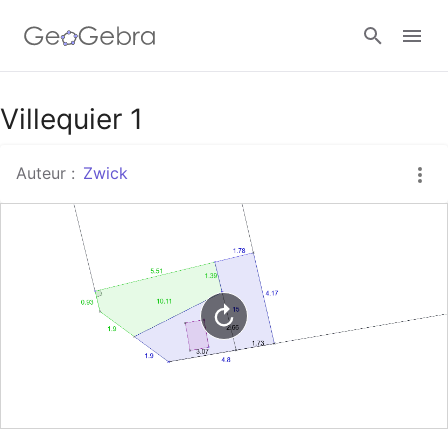
Google Classroom
Villequier 1
Auteur :
Zwick
Classe GeoGebra
Se connecter