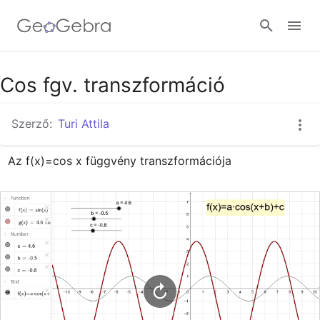
Google Classroom
Cos fgv. transzformáció
Szerző:
Turi Attila
GeoGebra Classroom
Az f(x)=cos x függvény transzformációja
Bejelentkezés