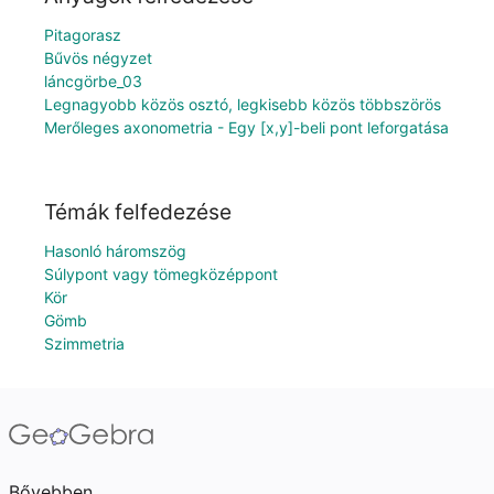
Pitagorasz
Bűvös négyzet
láncgörbe_03
Legnagyobb közös osztó, legkisebb közös többszörös
Merőleges axonometria - Egy [x,y]-beli pont leforgatása
Témák felfedezése
Hasonló háromszög
Súlypont vagy tömegközéppont
Kör
Gömb
Szimmetria
Bővebben