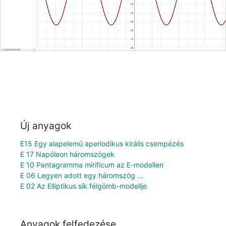
Új anyagok
E15 Egy alapelemű aperiodikus királis csempézés
E 17 Napóleon háromszögek
E 10 Pentagramma mirificum az E-modellen
E 06 Legyen adott egy háromszög ...
E 02 Az Elliptikus sík félgömb-modellje
Anyagok felfedezése