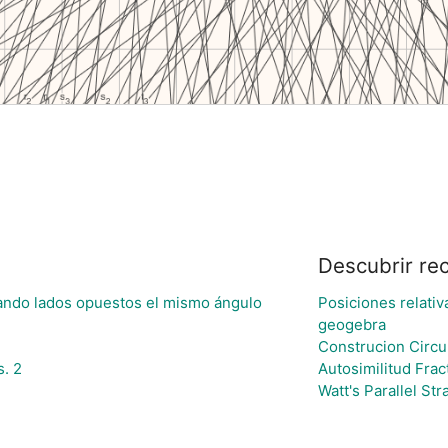
Descubrir re
irando lados opuestos el mismo ángulo
Posiciones relativ
geogebra
Construcion Circ
s. 2
Autosimilitud Frac
Watt's Parallel St