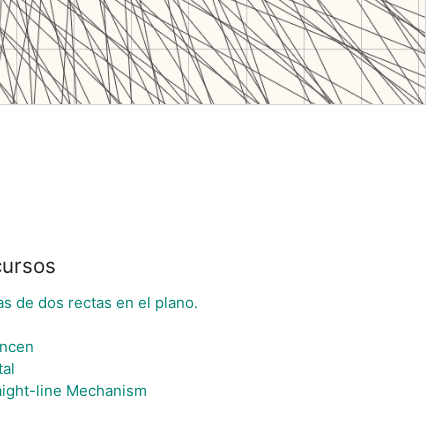
cursos
as de dos rectas en el plano.
uncen
tal
raight-line Mechanism