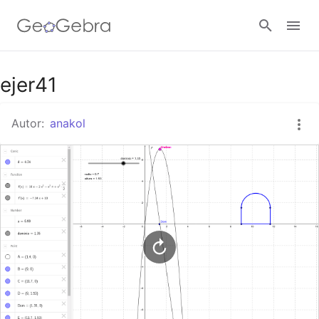
Google Classroom
ejer41
Autor:
anakol
GeoGebra Classroom
Abrir sesión