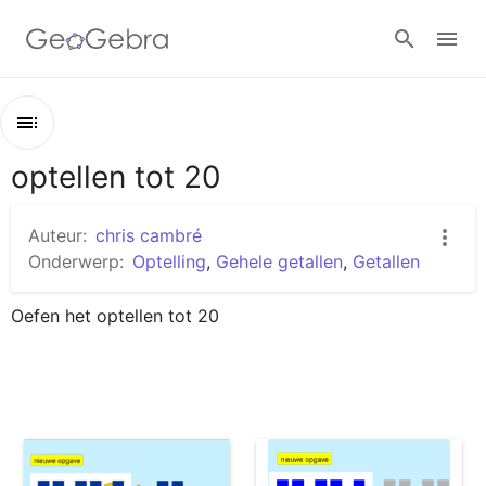
Google Classroom
optellen tot 20
Overzicht
GeoGebra Klaslokaal
optellen tot 20
Auteur:
chris cambré
tel op en vul in
Onderwerp:
Optelling
,
Gehele getallen
,
Getallen
Aanmelden
kleur en tel op
Oefen het optellen tot 20
tel op
kleur bij en tel op
tel op
oef: optellen tot 20