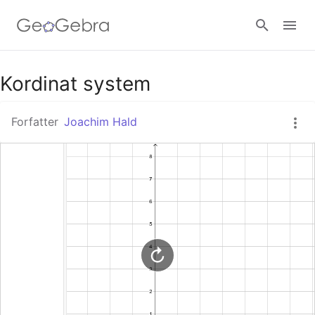
Google Classroom
Kordinat system
Forfatter
Joachim Hald
GeoGebra Classroom
Log ind