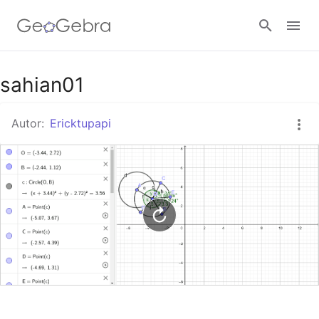
Google Classroom
sahian01
Autor:
Ericktupapi
GeoGebra Classroom
Abrir sesión