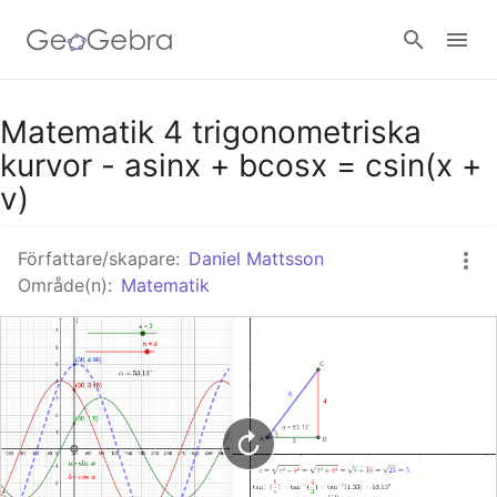
Google Classroom - Interaktiva lektioner
Matematik 4 trigonometriska
kurvor - asinx + bcosx = csin(x +
v)
GeoGebra Classroom - Interaktiva lektioner
Författare/skapare:
Daniel Mattsson
Område(n):
Matematik
Logga in