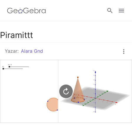
Google Classroom
Piramittt
Yazar:
Alara Gnd
GeoGebra Ders
Giriş yap