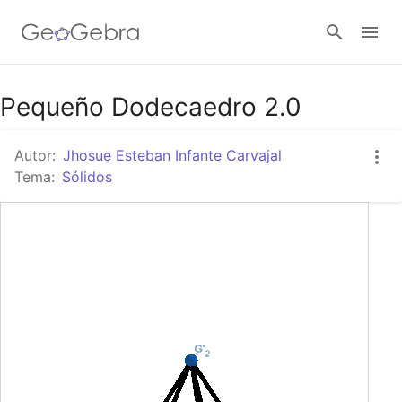
Google Classroom
Pequeño Dodecaedro 2.0
Autor:
Jhosue Esteban Infante Carvajal
GeoGebra Classroom
Tema:
Sólidos
Abrir sesión