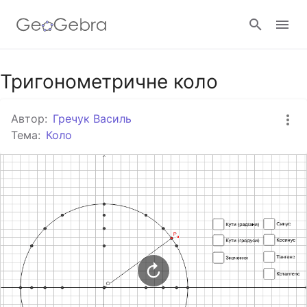
Google Клас
Тригонометричне коло
Автор:
Гречук Василь
GeoGebra Клас
Тема:
Коло
Увійти