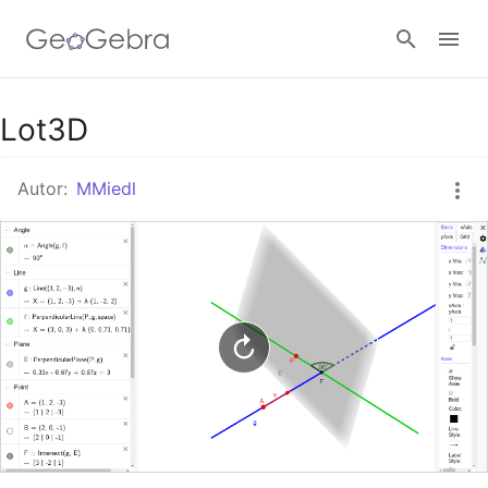
Google Classroom
Lot3D
Autor:
MMiedl
GeoGebra Classroom
Anmelden