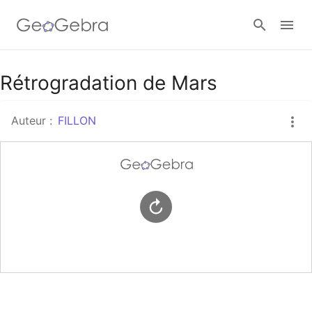
Google Classroom
Rétrogradation de Mars
Auteur :
FILLON
Classe GeoGebra
Se connecter