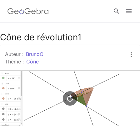
Google Classroom
Cône de révolution1
Auteur :
BrunoQ
Classe GeoGebra
Thème :
Cône
Se connecter