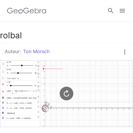
Google Classroom
rolbal
Auteur:
Ton Morsch
GeoGebra Klaslokaal
Aanmelden