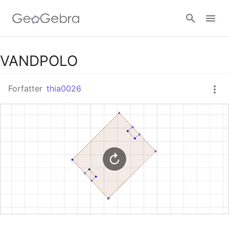
Google Classroom
VANDPOLO
Forfatter
thia0026
GeoGebra Classroom
Log ind