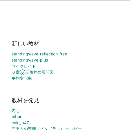
新しい教材
standingwave-reflection-free
standingwave-plus
サイクロイド
６章⑥三角柱の展開図
平均変化率
教材を発見
内心
bibun
calc_p47
三平方の定理（ピタゴラス） のコピー