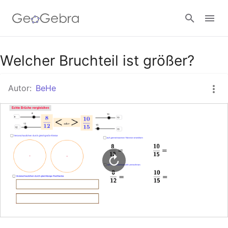
Google Classroom
Welcher Bruchteil ist größer?
Autor:
BeHe
GeoGebra Classroom
Anmelden