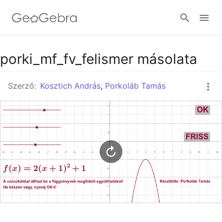
Google Classroom
porki_mf_fv_felismer másolata
Szerző:
Kosztich András
,
Porkoláb Tamás
GeoGebra Classroom
Bejelentkezés