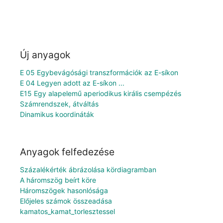
Új anyagok
E 05 Egybevágósági transzformációk az E-síkon
E 04 Legyen adott az E-síkon ...
E15 Egy alapelemű aperiodikus királis csempézés
Számrendszek, átváltás
Dinamikus koordináták
Anyagok felfedezése
Százalékérték ábrázolása kördiagramban
A háromszög beírt köre
Háromszögek hasonlósága
Előjeles számok összeadása
kamatos_kamat_torlesztessel