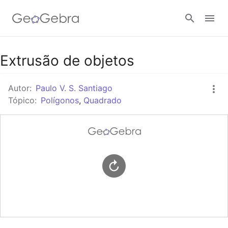
Google Classroom
Extrusão de objetos
Autor:
Paulo V. S. Santiago
Tarefa
Tópico:
Polígonos
,
Quadrado
Entrar no sistema