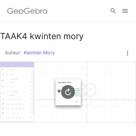
Google Classroom
TAAK4 kwinten mory
Auteur:
Kwinten Mory
GeoGebra Klaslokaal
Aanmelden