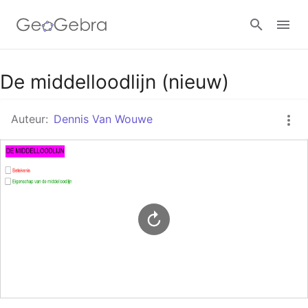
Google Classroom
De middelloodlijn (nieuw)
Auteur:
Dennis Van Wouwe
GeoGebra Klaslokaal
Aanmelden