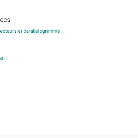
rces
 vecteurs et parallelogramme
ns