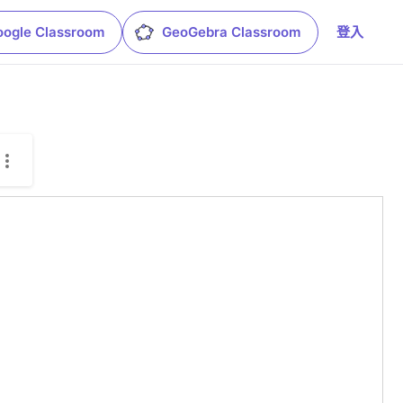
oogle Classroom
GeoGebra Classroom
登入