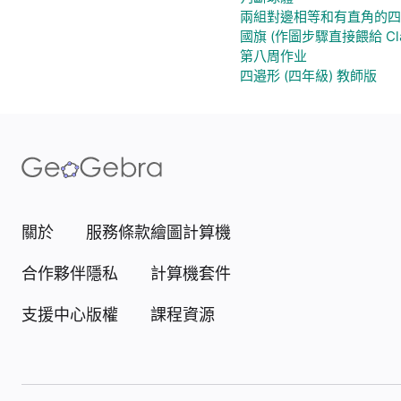
兩組對邊相等和有直角的四
國旗 (作圖步驟直接餵給 Cla
第八周作业
四邉形 (四年級) 教師版
關於
服務條款
繪圖計算機
合作夥伴
隱私
計算機套件
支援中心
版權
課程資源