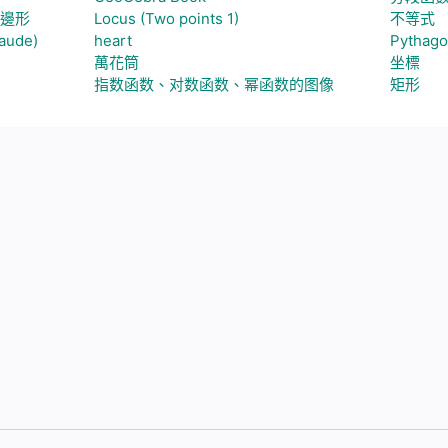
邊形
Locus (Two points 1)
不等式
ude)
heart
Pythago
萬花筒
坐標
指数函数、对数函数、幂函数的图像
矩形