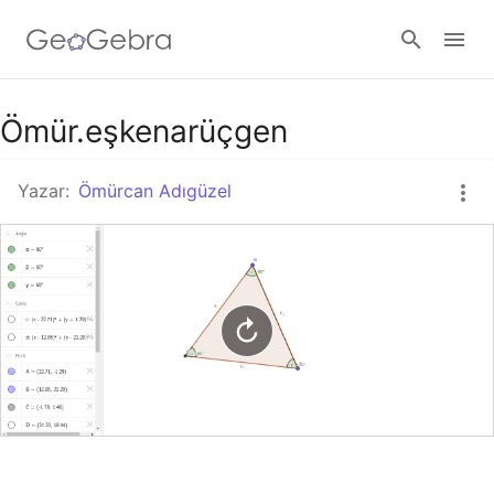
Google Classroom
Ömür.eşkenarüçgen
Yazar:
Ömürcan Adıgüzel
GeoGebra Ders
Giriş yap