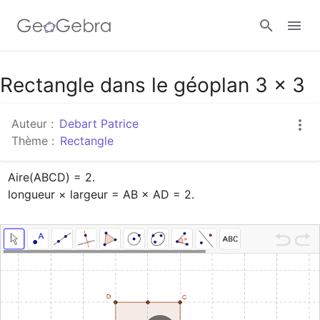
Google Classroom
Rectangle dans le géoplan 3 × 3
Auteur :
Debart Patrice
Classe GeoGebra
Thème :
Rectangle
Aire(ABCD) = 2.

Se connecter
longueur × largeur = AB × AD = 2.