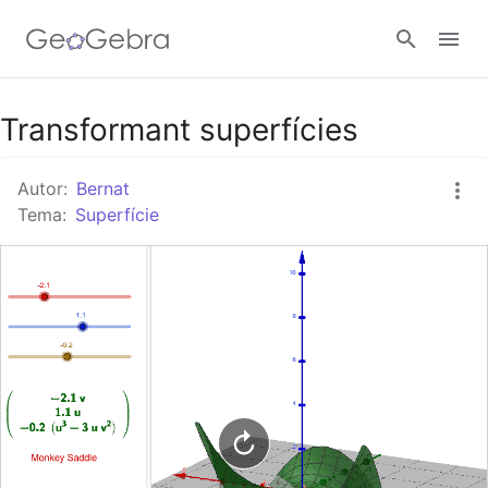
Google Classroom
Transformant superfícies
Autor:
Bernat
Aula GeoGebra
Tema:
Superfície
Valideu-vos