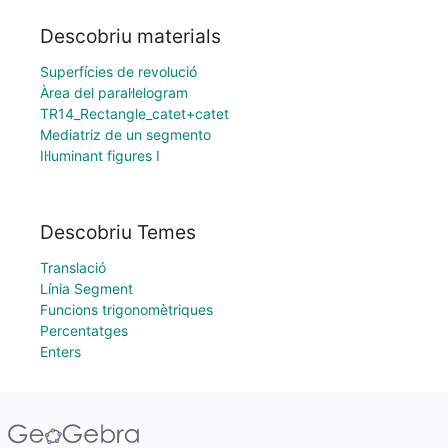
Descobriu materials
Superfícies de revolució
Àrea del paral·lelogram
TR14_Rectangle_catet+catet
Mediatriz de un segmento
Il·luminant figures I
Descobriu Temes
Translació
Línia Segment
Funcions trigonomètriques
Percentatges
Enters