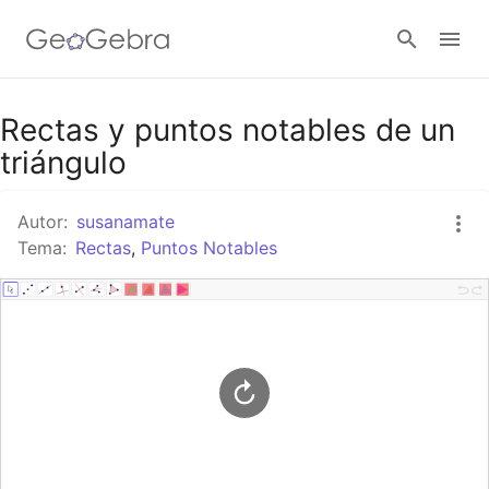
Google Classroom
Rectas y puntos notables de un
triángulo
GeoGebra Classroom
Autor:
susanamate
Tema:
Rectas
,
Puntos Notables
Abrir sesión