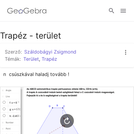
Google Classroom
Trapéz - terület
Szerző:
Száldobágyi Zsigmond
GeoGebra Classroom
Témák:
Terület
,
Trapéz
n  csúszkával haladj tovább !
Bejelentkezés