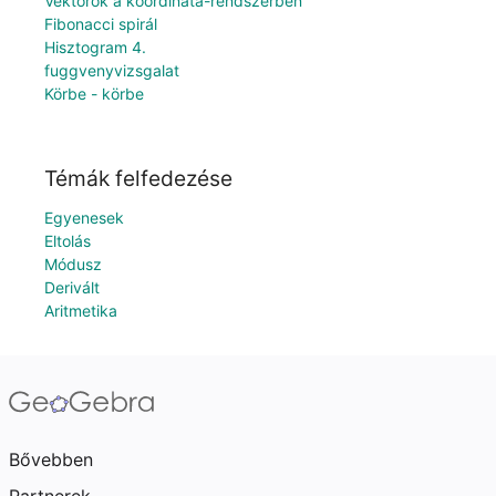
Vektorok a koordináta-rendszerben
Fibonacci spirál
Hisztogram 4.
fuggvenyvizsgalat
Körbe - körbe
Témák felfedezése
Egyenesek
Eltolás
Módusz
Derivált
Aritmetika
Bővebben