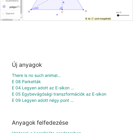
Új anyagok
There is no such animal...
E 08 Parketták
E 04 Legyen adott az E-síkon ...
E 05 Egybevágósági transzformációk az E-síkon
E 09 Legyen adott négy pont ...
Anyagok felfedezése