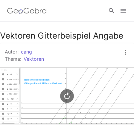
Google Classroom
Vektoren Gitterbeispiel Angabe
Autor:
cang
GeoGebra Classroom
Thema:
Vektoren
Anmelden