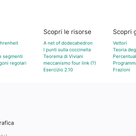
Scopri le risorse
Scopri 
hrenheit
A net of dodecahedron
Vettori
I punti sulla coccinella
Teoria degl
 e segmenti
Teorema di Viviani
Percentual
goni regolari
meccanismo four link (?)
Programmaz
Esercizio 2.10
Frazioni
rafica