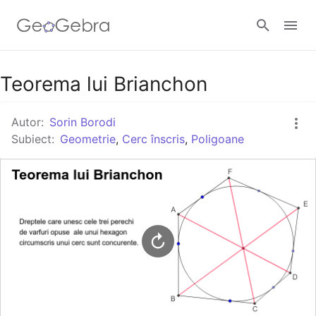
Google Classroom
Teorema lui Brianchon
Autor:
Sorin Borodi
GeoGebra Classroom
Subiect:
Geometrie
,
Cerc înscris
,
Poligoane
Autentificare