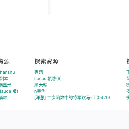
資源
探索資源
ohanshu
專題
的副本
Locus 軌跡(6)
稱圖形
摩天輪
laude 版)
n星角
稱軸
[洋葱] 二次函数中的将军饮马-上(0420)