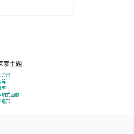
探索主題
正方形
全等
機率
多項式函數
多邊形