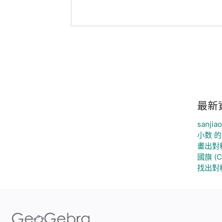
最新
sanjia
小数 
畫出對
國旗 (C
找出對