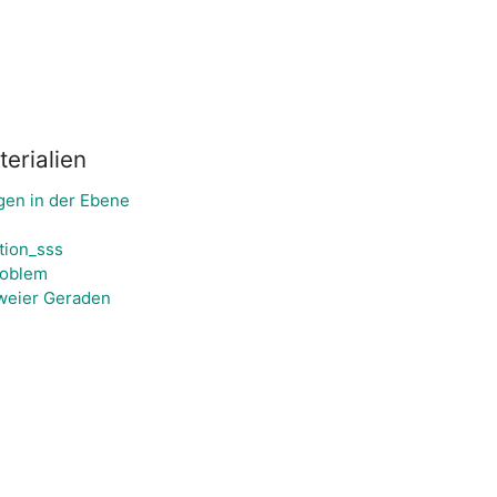
erialien
en in der Ebene
tion_sss
roblem
weier Geraden