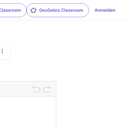
Classroom
GeoGebra Classroom
Anmelden