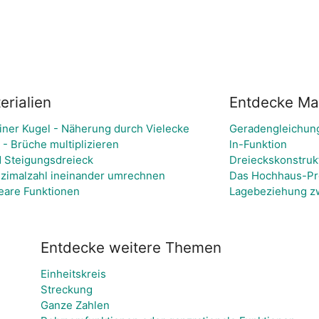
rialien
Entdecke Mat
iner Kugel - Näherung durch Vielecke
Geradengleichung
- Brüche multiplizieren
ln-Funktion
 Steigungsdreieck
Dreieckskonstruk
zimalzahl ineinander umrechnen
Das Hochhaus-P
eare Funktionen
Lagebeziehung z
Entdecke weitere Themen
Einheitskreis
Streckung
Ganze Zahlen