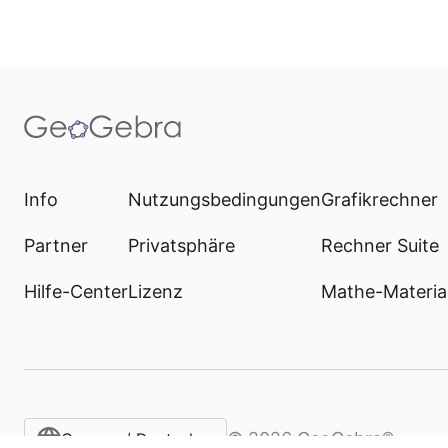
Info
Nutzungsbedingungen
Grafikrechner
Partner
Privatsphäre
Rechner Suite
Hilfe-Center
Lizenz
Mathe-Materia
©
2026
GeoGebra®
German / Deutsch